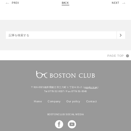
PREV
BACK
NEXT
PAGE TOP
〒916-0021福井県鯖江市三六町１丁目4-31-2（
google map
）
Tel.0778-52-9337 / Fax.0778-53-0046
Home
Company
Our policy
Contact
BOSTONCLUB SOCIAL MEDIA