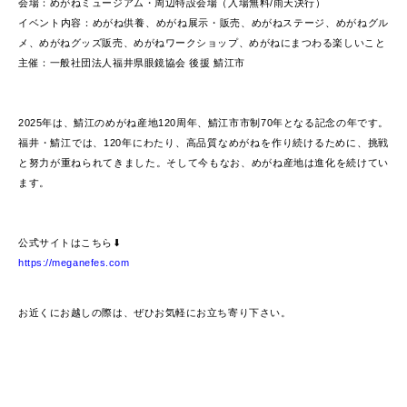
会場：めがねミュージアム・周辺特設会場（入場無料/雨天決行）
イベント内容：めがね供養、めがね展示・販売、めがねステージ、めがねグル
メ、めがねグッズ販売、めがねワークショップ、めがねにまつわる楽しいこと
主催：一般社団法人福井県眼鏡協会 後援 鯖江市
.
2025年は、鯖江のめがね産地120周年、鯖江市市制70年となる記念の年です。
福井・鯖江では、120年にわたり、高品質なめがねを作り続けるために、挑戦
と努力が重ねられてきました。そして今もなお、めがね産地は進化を続けてい
ます。
.
公式サイトはこちら⬇︎
https://meganefes.com
.
お近くにお越しの際は、ぜひお気軽にお立ち寄り下さい。
.
.