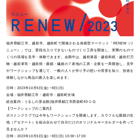
福井県鯖江市、越前市、越前町で開催される体感型マーケット「RENEW（リ
ニュー）」では、普段出入りできないものづくり工房を開放し、実際のものづ
くりの現場を見学・体験できます。会期中は、越前漆器・越前和紙・越前打刃
物・越前箪笥・越前焼・眼鏡・繊維の７産地の工房・企業を一斉開放し、見学
やワークショップを通じて、一般の人々が作り手の想いや背景を知り、技術を
体験しながら商品の購入を楽しめます。
日時：2023年10月6日(金) ~8日(日)
会場：福井県鯖江市・越前市・越前町全域
総合案内：うるしの里会館(福井県鯖江市西袋町40-1-2)
【ワークショップのご案内】
ボストンクラブでは今年もワークショップを開催します。カラフルな眼鏡の生
地（アセテート）を組み合わせて自分だけのオリジナルキーホルダーを作って
見ませんか？
日時：2023年10月6日(金) ~8日(日) 10:00~17:00